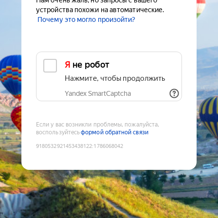
Нам очень жаль, но запросы с вашего
устройства похожи на автоматические.
Почему это могло произойти?
Я не робот
Нажмите, чтобы продолжить
Yandex SmartCaptcha
Если у вас возникли проблемы, пожалуйста,
воспользуйтесь
формой обратной связи
9180532921453438122
:
1786068042