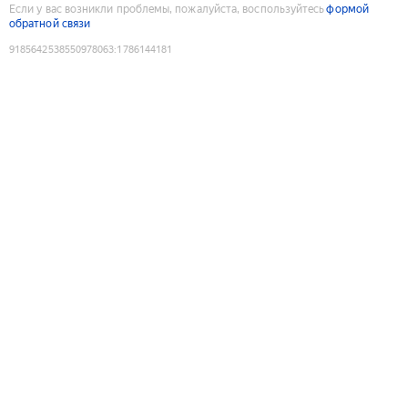
Если у вас возникли проблемы, пожалуйста, воспользуйтесь
формой
обратной связи
9185642538550978063
:
1786144181