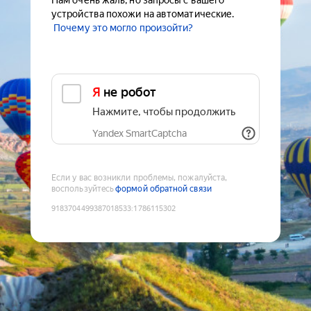
Нам очень жаль, но запросы с вашего
устройства похожи на автоматические.
Почему это могло произойти?
Я не робот
Нажмите, чтобы продолжить
Yandex SmartCaptcha
Если у вас возникли проблемы, пожалуйста,
воспользуйтесь
формой обратной связи
9183704499387018533
:
1786115302