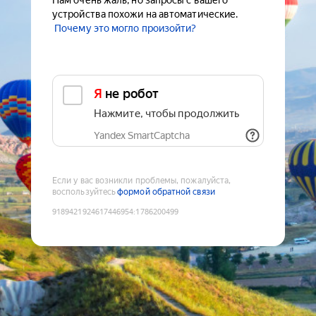
Нам очень жаль, но запросы с вашего
устройства похожи на автоматические.
Почему это могло произойти?
Я не робот
Нажмите, чтобы продолжить
Yandex SmartCaptcha
Если у вас возникли проблемы, пожалуйста,
воспользуйтесь
формой обратной связи
9189421924617446954
:
1786200499