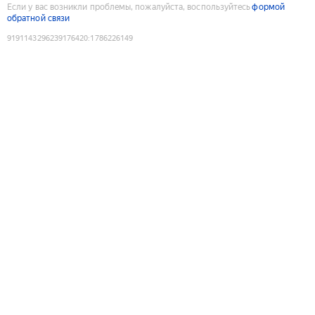
Если у вас возникли проблемы, пожалуйста, воспользуйтесь
формой
обратной связи
9191143296239176420
:
1786226149