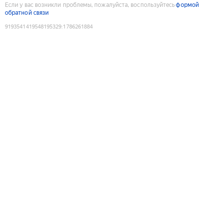
Если у вас возникли проблемы, пожалуйста, воспользуйтесь
формой
обратной связи
9193541419548195329
:
1786261884