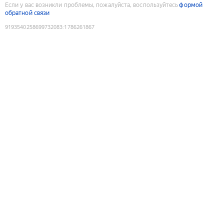
Если у вас возникли проблемы, пожалуйста, воспользуйтесь
формой
обратной связи
9193540258699732083
:
1786261867