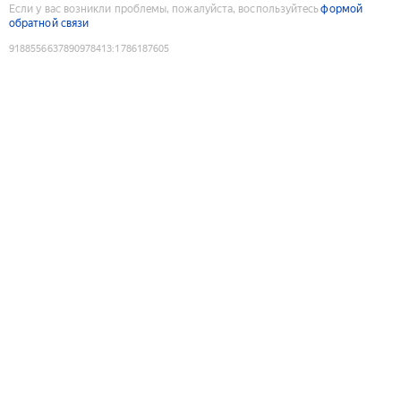
Если у вас возникли проблемы, пожалуйста, воспользуйтесь
формой
обратной связи
9188556637890978413
:
1786187605