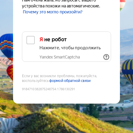
Нам очень жаль, но запросы с вашего
устройства похожи на автоматические.
Почему это могло произойти?
Я не робот
Нажмите, чтобы продолжить
Yandex SmartCaptcha
Если у вас возникли проблемы, пожалуйста,
воспользуйтесь
формой обратной связи
9184710382875248754
:
1786130291