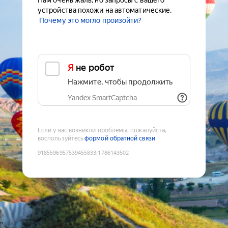
Нам очень жаль, но запросы с вашего
устройства похожи на автоматические.
Почему это могло произойти?
Я не робот
Нажмите, чтобы продолжить
Yandex SmartCaptcha
Если у вас возникли проблемы, пожалуйста,
воспользуйтесь
формой обратной связи
9185596957539455833
:
1786143502