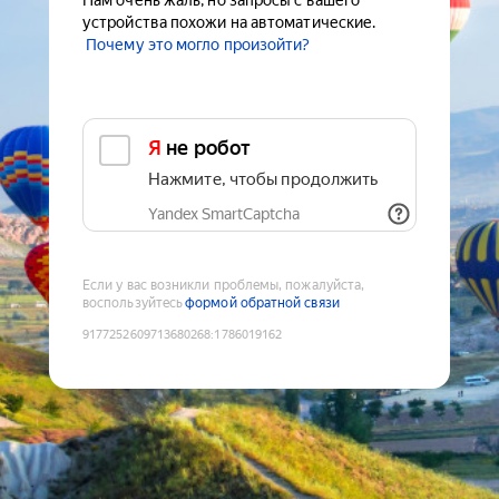
Нам очень жаль, но запросы с вашего
устройства похожи на автоматические.
Почему это могло произойти?
Я не робот
Нажмите, чтобы продолжить
Yandex SmartCaptcha
Если у вас возникли проблемы, пожалуйста,
воспользуйтесь
формой обратной связи
9177252609713680268
:
1786019162