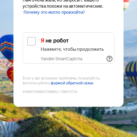
Нам очень жаль, но запросы с вашего
устройства похожи на автоматические.
Почему это могло произойти?
Я не робот
Нажмите, чтобы продолжить
Yandex SmartCaptcha
Если у вас возникли проблемы, пожалуйста,
воспользуйтесь
формой обратной связи
9180913938607299892
:
1786073720