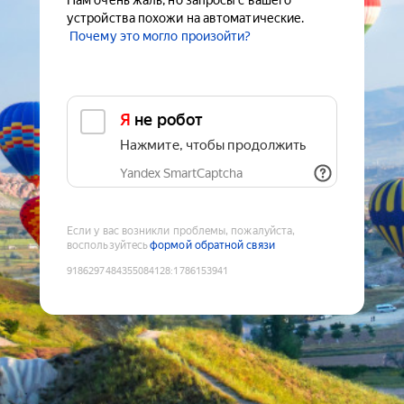
Нам очень жаль, но запросы с вашего
устройства похожи на автоматические.
Почему это могло произойти?
Я не робот
Нажмите, чтобы продолжить
Yandex SmartCaptcha
Если у вас возникли проблемы, пожалуйста,
воспользуйтесь
формой обратной связи
9186297484355084128
:
1786153941