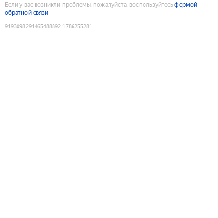
Если у вас возникли проблемы, пожалуйста, воспользуйтесь
формой
обратной связи
9193098291465488892
:
1786255281