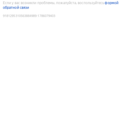
Если у вас возникли проблемы, пожалуйста, воспользуйтесь
формой
обратной связи
9181295310563884989
:
1786079403