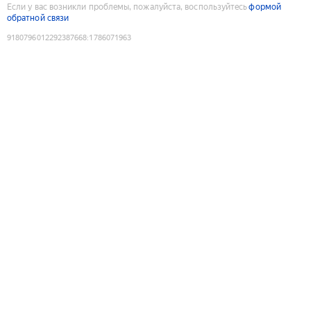
Если у вас возникли проблемы, пожалуйста, воспользуйтесь
формой
обратной связи
9180796012292387668
:
1786071963