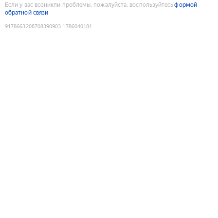
Если у вас возникли проблемы, пожалуйста, воспользуйтесь
формой
обратной связи
9178663208708390903
:
1786040181