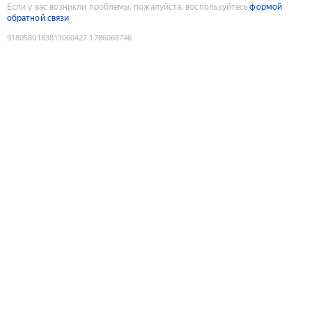
Если у вас возникли проблемы, пожалуйста, воспользуйтесь
формой
обратной связи
9180580183811060427
:
1786068746