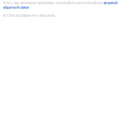
Если у вас возникли проблемы, пожалуйста, воспользуйтесь
формой
обратной связи
9177876462706691419
:
1786028458