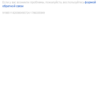
Если у вас возникли проблемы, пожалуйста, воспользуйтесь
формой
обратной связи
9198511820380493724
:
1786335949