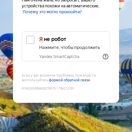
Нам очень жаль, но запросы с вашего
устройства похожи на автоматические.
Почему это могло произойти?
Я не робот
Нажмите, чтобы продолжить
Yandex SmartCaptcha
Если у вас возникли проблемы, пожалуйста,
воспользуйтесь
формой обратной связи
9190205886609276070
:
1786212181