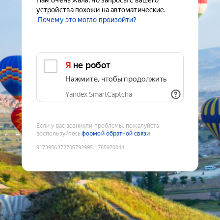
Нам очень жаль, но запросы с вашего
устройства похожи на автоматические.
Почему это могло произойти?
Я не робот
Нажмите, чтобы продолжить
Yandex SmartCaptcha
Если у вас возникли проблемы, пожалуйста,
воспользуйтесь
формой обратной связи
9173956372706792995
:
1785970044