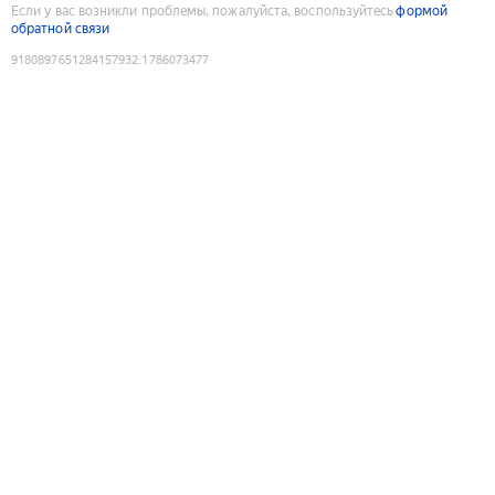
Если у вас возникли проблемы, пожалуйста, воспользуйтесь
формой
обратной связи
9180897651284157932
:
1786073477