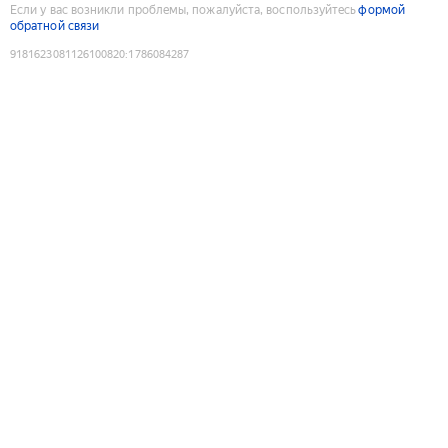
Если у вас возникли проблемы, пожалуйста, воспользуйтесь
формой
обратной связи
9181623081126100820
:
1786084287