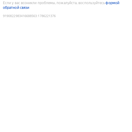
Если у вас возникли проблемы, пожалуйста, воспользуйтесь
формой
обратной связи
9190822983416688563
:
1786221376