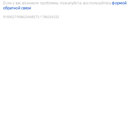
Если у вас возникли проблемы, пожалуйста, воспользуйтесь
формой
обратной связи
9193027938625448573
:
1786254232