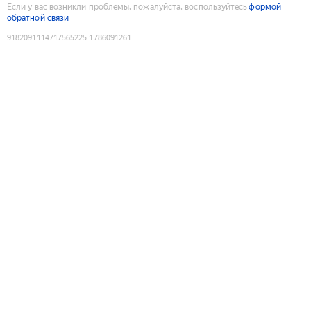
Если у вас возникли проблемы, пожалуйста, воспользуйтесь
формой
обратной связи
9182091114717565225
:
1786091261