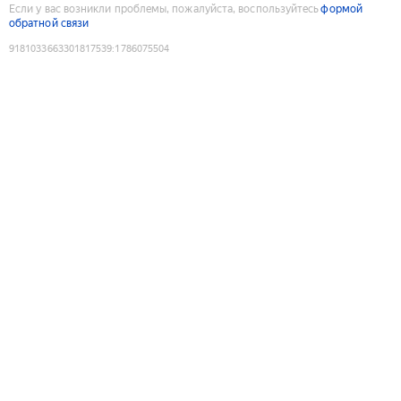
Если у вас возникли проблемы, пожалуйста, воспользуйтесь
формой
обратной связи
9181033663301817539
:
1786075504