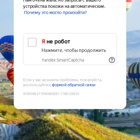
Нам очень жаль, но запросы с вашего
устройства похожи на автоматические.
Почему это могло произойти?
Я не робот
Нажмите, чтобы продолжить
Yandex SmartCaptcha
Если у вас возникли проблемы, пожалуйста,
воспользуйтесь
формой обратной связи
9184396217090465691
:
1786125610