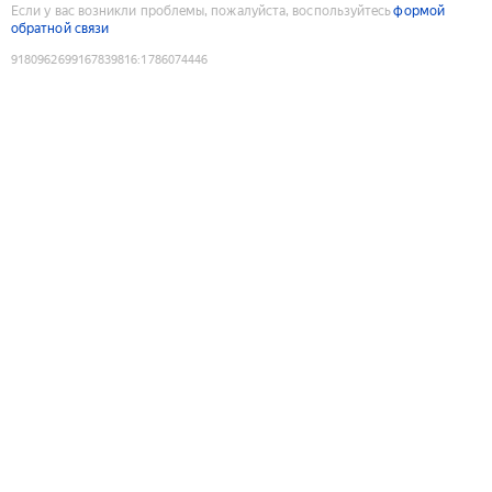
Если у вас возникли проблемы, пожалуйста, воспользуйтесь
формой
обратной связи
9180962699167839816
:
1786074446