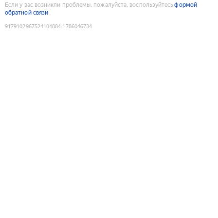
Если у вас возникли проблемы, пожалуйста, воспользуйтесь
формой
обратной связи
9179102967524104884
:
1786046734