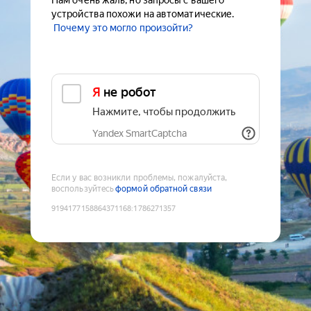
Нам очень жаль, но запросы с вашего
устройства похожи на автоматические.
Почему это могло произойти?
Я не робот
Нажмите, чтобы продолжить
Yandex SmartCaptcha
Если у вас возникли проблемы, пожалуйста,
воспользуйтесь
формой обратной связи
9194177158864371168
:
1786271357