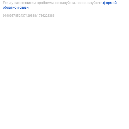
Если у вас возникли проблемы, пожалуйста, воспользуйтесь
формой
обратной связи
9190957852437429818
:
1786223386