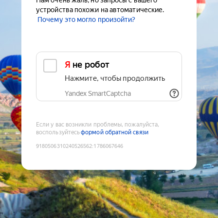
Нам очень жаль, но запросы с вашего
устройства похожи на автоматические.
Почему это могло произойти?
Я не робот
Нажмите, чтобы продолжить
Yandex SmartCaptcha
Если у вас возникли проблемы, пожалуйста,
воспользуйтесь
формой обратной связи
9180506310240526562
:
1786067646