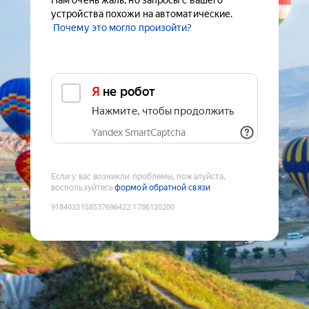
Нам очень жаль, но запросы с вашего
устройства похожи на автоматические.
Почему это могло произойти?
Я не робот
Нажмите, чтобы продолжить
Yandex SmartCaptcha
Если у вас возникли проблемы, пожалуйста,
воспользуйтесь
формой обратной связи
9184033158537696422
:
1786120200