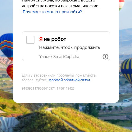
Нам очень жаль, но запросы с вашего
устройства похожи на автоматические.
Почему это могло произойти?
Я не робот
Нажмите, чтобы продолжить
Yandex SmartCaptcha
Если у вас возникли проблемы, пожалуйста,
воспользуйтесь
формой обратной связи
9183981179568410971
:
1786119425