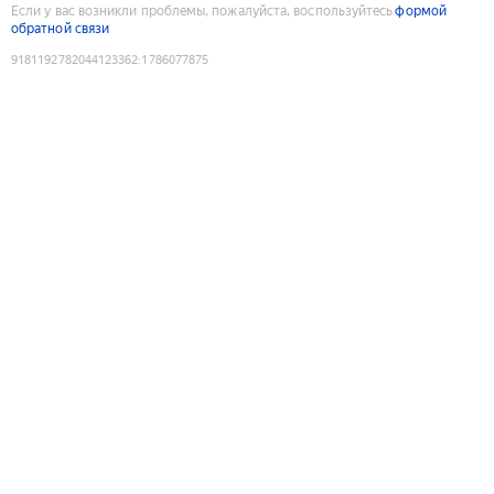
Если у вас возникли проблемы, пожалуйста, воспользуйтесь
формой
обратной связи
9181192782044123362
:
1786077875