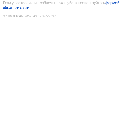
Если у вас возникли проблемы, пожалуйста, воспользуйтесь
формой
обратной связи
9190891184612857049
:
1786222392