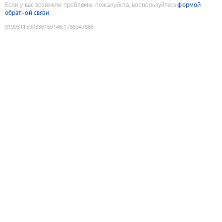
Если у вас возникли проблемы, пожалуйста, воспользуйтесь
формой
обратной связи
9199311590336160146
:
1786347866