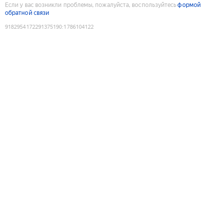
Если у вас возникли проблемы, пожалуйста, воспользуйтесь
формой
обратной связи
9182954172291375190
:
1786104122