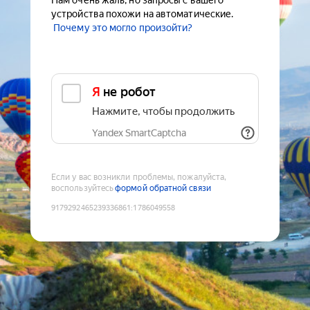
Нам очень жаль, но запросы с вашего
устройства похожи на автоматические.
Почему это могло произойти?
Я не робот
Нажмите, чтобы продолжить
Yandex SmartCaptcha
Если у вас возникли проблемы, пожалуйста,
воспользуйтесь
формой обратной связи
9179292465239336861
:
1786049558