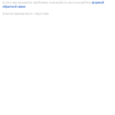
Если у вас возникли проблемы, пожалуйста, воспользуйтесь
формой
обратной связи
9194159189593616674
:
1786271089