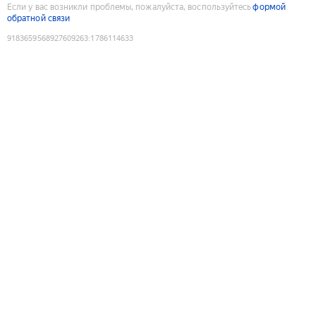
Если у вас возникли проблемы, пожалуйста, воспользуйтесь
формой
обратной связи
9183659568927609263
:
1786114633