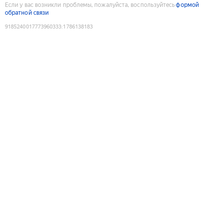
Если у вас возникли проблемы, пожалуйста, воспользуйтесь
формой
обратной связи
9185240017773960333
:
1786138183