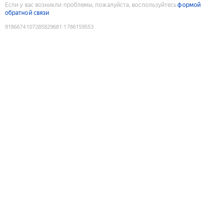
Если у вас возникли проблемы, пожалуйста, воспользуйтесь
формой
обратной связи
9186674107285829681
:
1786159553