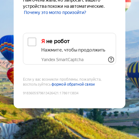
Нам очень жаль, но запросы с вашего
устройства похожи на автоматические.
Почему это могло произойти?
Я не робот
Нажмите, чтобы продолжить
Yandex SmartCaptcha
Если у вас возникли проблемы, пожалуйста,
воспользуйтесь
формой обратной связи
9183605979613426421
:
1786113834