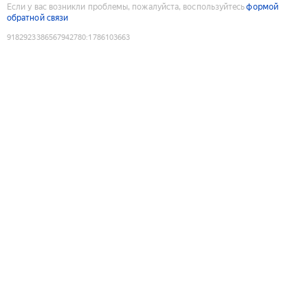
Если у вас возникли проблемы, пожалуйста, воспользуйтесь
формой
обратной связи
9182923386567942780
:
1786103663