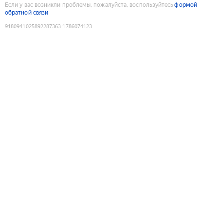
Если у вас возникли проблемы, пожалуйста, воспользуйтесь
формой
обратной связи
9180941025892287363
:
1786074123