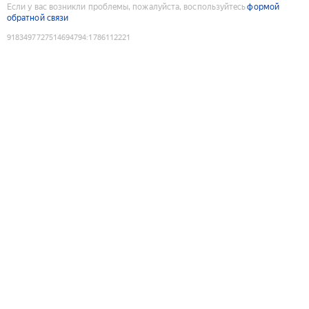
Если у вас возникли проблемы, пожалуйста, воспользуйтесь
формой
обратной связи
9183497727514694794
:
1786112221