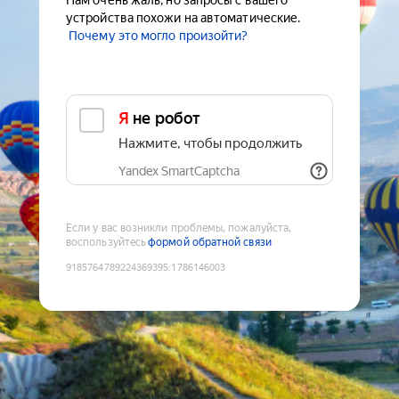
Нам очень жаль, но запросы с вашего
устройства похожи на автоматические.
Почему это могло произойти?
Я не робот
Нажмите, чтобы продолжить
Yandex SmartCaptcha
Если у вас возникли проблемы, пожалуйста,
воспользуйтесь
формой обратной связи
9185764789224369395
:
1786146003